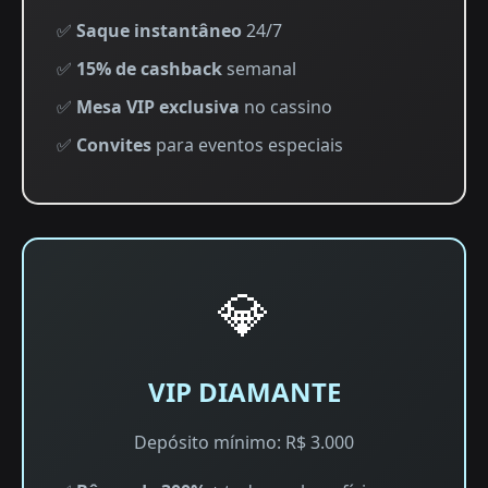
✅
Saque instantâneo
24/7
✅
15% de cashback
semanal
✅
Mesa VIP exclusiva
no cassino
✅
Convites
para eventos especiais
💎
VIP DIAMANTE
Depósito mínimo: R$ 3.000