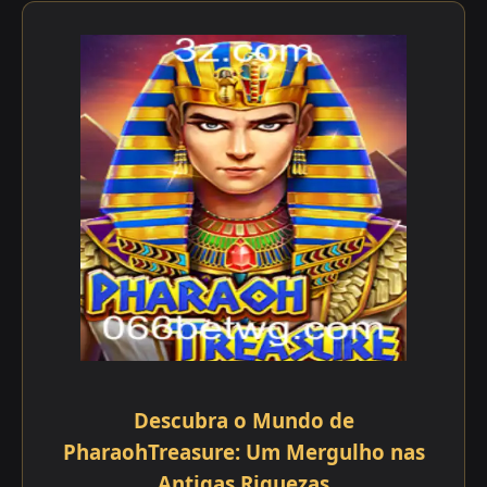
Descubra o Mundo de
PharaohTreasure: Um Mergulho nas
Antigas Riquezas