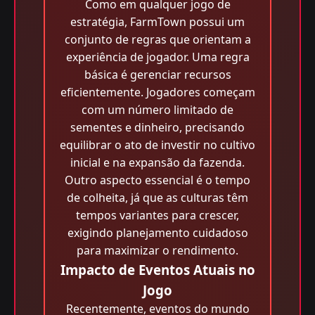
Como em qualquer jogo de
estratégia, FarmTown possui um
conjunto de regras que orientam a
experiência de jogador. Uma regra
básica é gerenciar recursos
eficientemente. Jogadores começam
com um número limitado de
sementes e dinheiro, precisando
equilibrar o ato de investir no cultivo
inicial e na expansão da fazenda.
Outro aspecto essencial é o tempo
de colheita, já que as culturas têm
tempos variantes para crescer,
exigindo planejamento cuidadoso
para maximizar o rendimento.
Impacto de Eventos Atuais no
Jogo
Recentemente, eventos do mundo