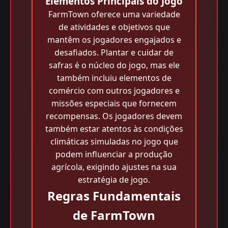
Elementos Principais do Jogo
FarmTown oferece uma variedade
de atividades e objetivos que
mantêm os jogadores engajados e
desafiados. Plantar e cuidar de
safras é o núcleo do jogo, mas ele
também incluiu elementos de
comércio com outros jogadores e
missões especiais que fornecem
recompensas. Os jogadores devem
também estar atentos às condições
climáticas simuladas no jogo que
podem influenciar a produção
agrícola, exigindo ajustes na sua
estratégia de jogo.
Regras Fundamentais
de FarmTown