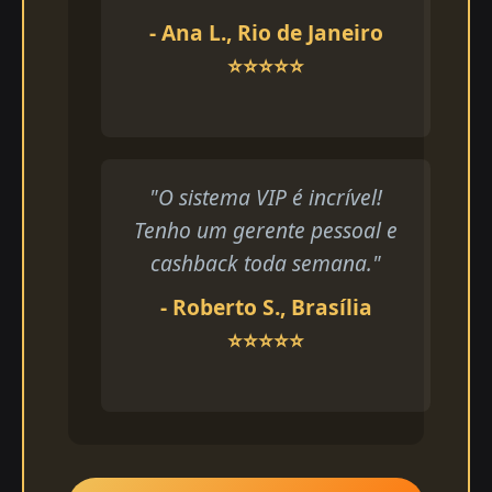
- Ana L., Rio de Janeiro
⭐⭐⭐⭐⭐
"O sistema VIP é incrível!
Tenho um gerente pessoal e
cashback toda semana."
- Roberto S., Brasília
⭐⭐⭐⭐⭐