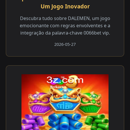
Um Jogo Inovador
Descubra tudo sobre DALEMEN, um jogo
emocionante com regras envolventes e a
integração da palavra-chave 0066bet vip.
2026-05-27