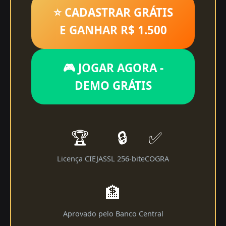
⭐ CADASTRAR GRÁTIS
E GANHAR R$ 1.500
🎮 JOGAR AGORA -
DEMO GRÁTIS
🏆
🔒
✅
Licença CIEJA
SSL 256-bit
eCOGRA
🏦
Aprovado pelo Banco Central