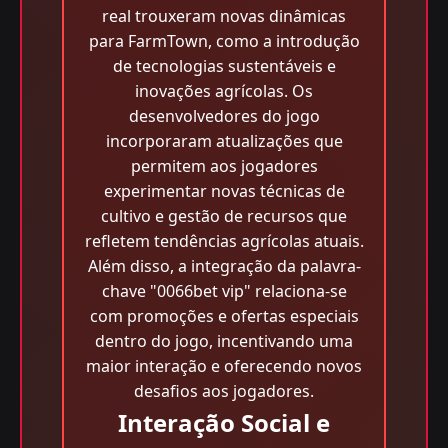
real trouxeram novas dinâmicas
para FarmTown, como a introdução
de tecnologias sustentáveis e
inovações agrícolas. Os
desenvolvedores do jogo
incorporaram atualizações que
permitem aos jogadores
experimentar novas técnicas de
cultivo e gestão de recursos que
refletem tendências agrícolas atuais.
Além disso, a integração da palavra-
chave "0066bet vip" relaciona-se
com promoções e ofertas especiais
dentro do jogo, incentivando uma
maior interação e oferecendo novos
desafios aos jogadores.
Interação Social e