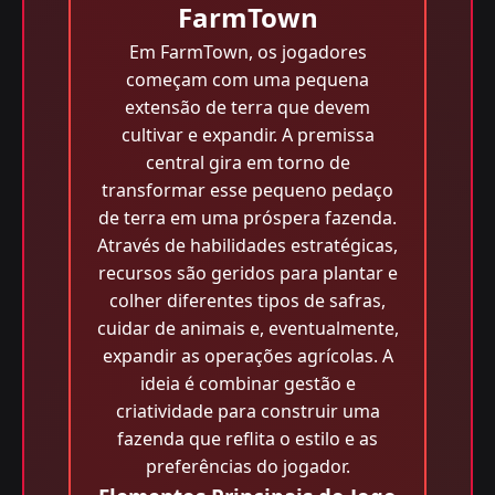
FarmTown
Em FarmTown, os jogadores
começam com uma pequena
extensão de terra que devem
cultivar e expandir. A premissa
central gira em torno de
transformar esse pequeno pedaço
de terra em uma próspera fazenda.
Através de habilidades estratégicas,
recursos são geridos para plantar e
colher diferentes tipos de safras,
cuidar de animais e, eventualmente,
expandir as operações agrícolas. A
ideia é combinar gestão e
criatividade para construir uma
fazenda que reflita o estilo e as
preferências do jogador.