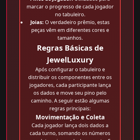
marcar o progresso de cada jogador
no tabuleiro.
Joias:
O verdadeiro prêmio, estas
peças vêm em diferentes cores e
tamanhos.
Regras Básicas de
JewelLuxury
Após configurar o tabuleiro e
distribuir os componentes entre os
jogadores, cada participante lança
os dados e move seu pino pelo
caminho. A seguir estão algumas
regras principais:
Movimentação e Coleta
Cada jogador lança dois dados a
cada turno, somando os números