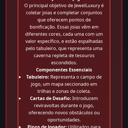
O principal objetivo de JewelLuxury é
coletar joias e completar conjuntos
que oferecem pontos de
bonificação. Essas joias vêm em
diferentes cores, cada uma com um
valor específico, e estão espalhadas
pelo tabuleiro, que representa uma
caverna repleta de tesouros
escondidos.
Componentes Essenciais
Tabuleiro:
Representa o campo de
jogo, um mapa seccionado em
trilhas e zonas de coleta.
Cartas de Desafio:
Introduzem
reviravoltas durante o jogo,
oferecendo novos obstáculos ou
oportunidades.
Pinos de Jogador:
Utilizados para