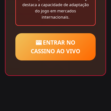
destaca a capacidade de adaptação
do jogo em mercados
internacionais.
🎰 ENTRAR NO
CASSINO AO VIVO