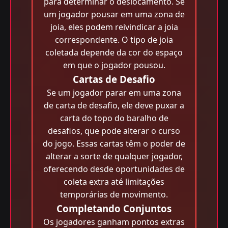
para determinar o deslocamento. Se
um jogador pousar em uma zona de
joia, eles podem reivindicar a joia
correspondente. O tipo de joia
coletada depende da cor do espaço
em que o jogador pousou.
Cartas de Desafio
Se um jogador parar em uma zona
de carta de desafio, ele deve puxar a
carta do topo do baralho de
desafios, que pode alterar o curso
do jogo. Essas cartas têm o poder de
alterar a sorte de qualquer jogador,
oferecendo desde oportunidades de
coleta extra até limitações
temporárias de movimento.
Completando Conjuntos
Os jogadores ganham pontos extras