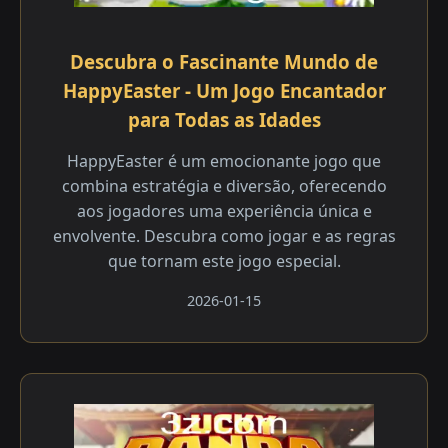
Descubra o Fascinante Mundo de
HappyEaster - Um Jogo Encantador
para Todas as Idades
HappyEaster é um emocionante jogo que
combina estratégia e diversão, oferecendo
aos jogadores uma experiência única e
envolvente. Descubra como jogar e as regras
que tornam este jogo especial.
2026-01-15