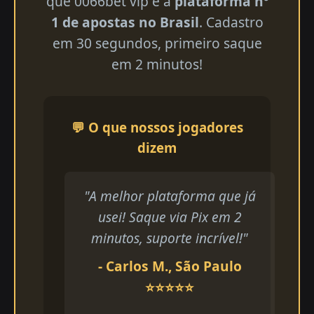
que 0066bet vip é a
plataforma nº
1 de apostas no Brasil
. Cadastro
em 30 segundos, primeiro saque
em 2 minutos!
💬 O que nossos jogadores
dizem
"A melhor plataforma que já
usei! Saque via Pix em 2
minutos, suporte incrível!"
- Carlos M., São Paulo
⭐⭐⭐⭐⭐