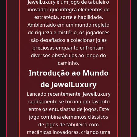
JewelLuxury é um jogo de tabuleiro
inovador que integra elementos de
estratégia, sorte e habilidade.
Ambientado em um mundo repleto
de riqueza e mistério, os jogadores
são desafiados a colecionar joias
preciosas enquanto enfrentam
diversos obstáculos ao longo do
caminho.
Introdução ao Mundo
de JewelLuxury
Lançado recentemente, JewelLuxury
rapidamente se tornou um favorito
entre os entusiastas de jogos. Este
jogo combina elementos clássicos
de jogos de tabuleiro com
mecânicas inovadoras, criando uma