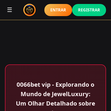
☰
ENTRAR
REGISTRAR
0066bet vip - Explorando o
Mundo de JewelLuxury:
Um Olhar Detalhado sobre