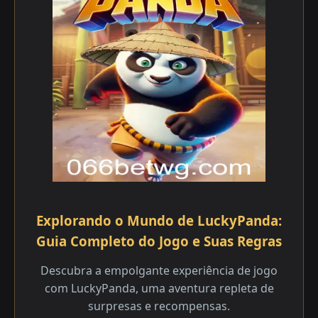
Explorando o Mundo de LuckyPanda:
Guia Completo do Jogo e Suas Regras
Descubra a empolgante experiência de jogo
com LuckyPanda, uma aventura repleta de
surpresas e recompensas.