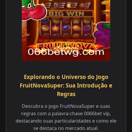
Explorando o Universo do Jogo
FruitNovaSuper: Sua Introdução e
Regras
Descubra o jogo FruitNovaSuper e suas
regras com a palavra-chave 0066bet vip,
destacando suas particularidades e como ele
se destaca no mercado atual.