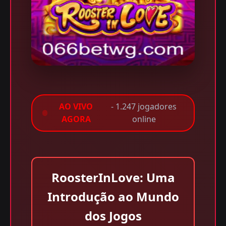
AO VIVO
- 1.247 jogadores
AGORA
online
RoosterInLove: Uma
Introdução ao Mundo
dos Jogos