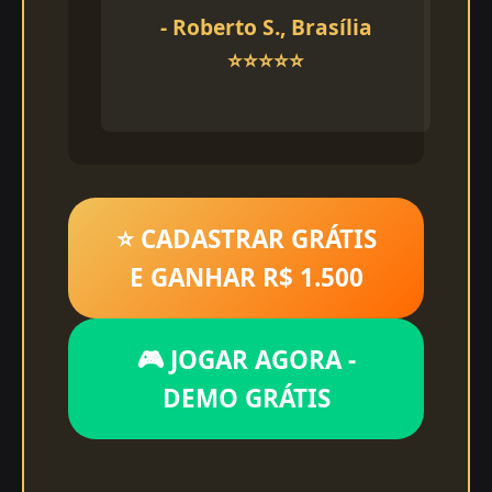
- Roberto S., Brasília
⭐⭐⭐⭐⭐
⭐ CADASTRAR GRÁTIS
E GANHAR R$ 1.500
🎮 JOGAR AGORA -
DEMO GRÁTIS