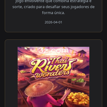
jogo envolvente que combina estratégia e
sorte, criado para desafiar seus jogadores de
forma única.
2026-04-01