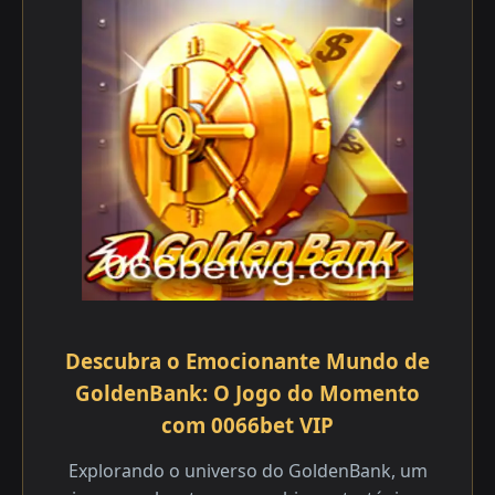
Descubra o Emocionante Mundo de
GoldenBank: O Jogo do Momento
com 0066bet VIP
Explorando o universo do GoldenBank, um