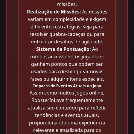
missões.
Realização de Missões:
As missões
variam em complexidade e exigem
diferentes estratégias, seja para
resolver quebra-cabeças ou para
enfrentar desafios de agilidade.
Sistema de Pontuação:
Ao
completar missões, os jogadores
ganham pontos que podem ser
usados para desbloquear novas
fases ou adquirir itens especiais.
Impacto de Eventos Atuais no Jogo
Assim como muitos jogos online,
RoosterInLove frequentemente
atualiza seu conteúdo para refletir
tendências e eventos atuais,
proporcionando uma experiência
relevante e atualizada para os