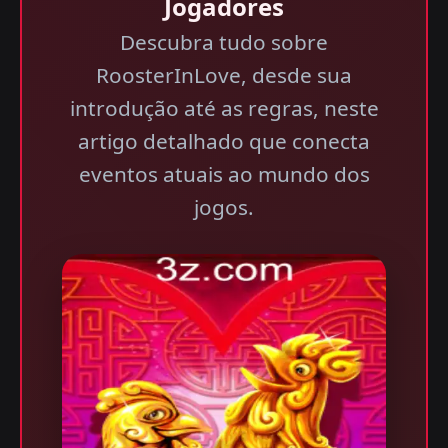
Jogadores
Descubra tudo sobre
RoosterInLove, desde sua
introdução até as regras, neste
artigo detalhado que conecta
eventos atuais ao mundo dos
jogos.