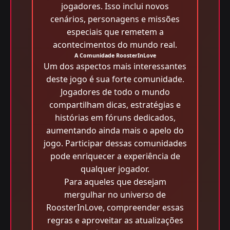
jogadores. Isso inclui novos
cenários, personagens e missões
especiais que remetem a
acontecimentos do mundo real.
A Comunidade RoosterInLove
Um dos aspectos mais interessantes
deste jogo é sua forte comunidade.
Jogadores de todo o mundo
compartilham dicas, estratégias e
histórias em fóruns dedicados,
aumentando ainda mais o apelo do
jogo. Participar dessas comunidades
pode enriquecer a experiência de
qualquer jogador.
Para aqueles que desejam
mergulhar no universo de
RoosterInLove, compreender essas
regras e aproveitar as atualizações