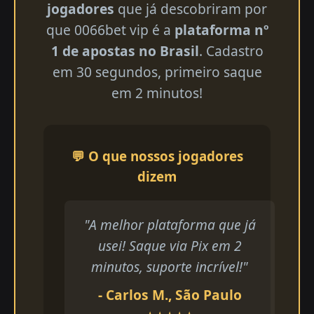
jogadores
que já descobriram por
que 0066bet vip é a
plataforma nº
1 de apostas no Brasil
. Cadastro
em 30 segundos, primeiro saque
em 2 minutos!
💬 O que nossos jogadores
dizem
"A melhor plataforma que já
usei! Saque via Pix em 2
minutos, suporte incrível!"
- Carlos M., São Paulo