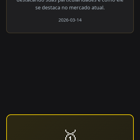
se destaca no mercado atual.
2026-03-14
🥇