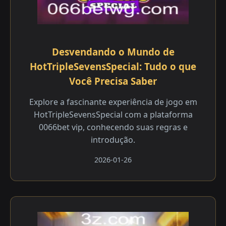
Desvendando o Mundo de
HotTripleSevensSpecial: Tudo o que
Você Precisa Saber
Explore a fascinante experiência de jogo em
HotTripleSevensSpecial com a plataforma
0066bet vip, conhecendo suas regras e
introdução.
2026-01-26