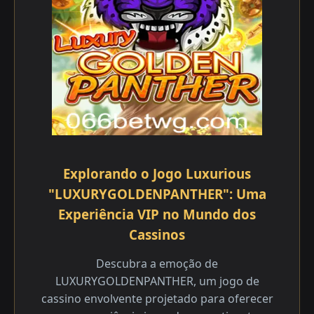
Explorando o Jogo Luxurious
"LUXURYGOLDENPANTHER": Uma
Experiência VIP no Mundo dos
Cassinos
Descubra a emoção de
LUXURYGOLDENPANTHER, um jogo de
cassino envolvente projetado para oferecer