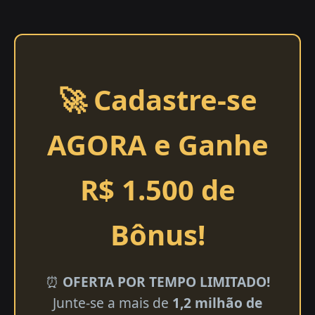
🚀 Cadastre-se
AGORA e Ganhe
R$ 1.500 de
Bônus!
⏰
OFERTA POR TEMPO LIMITADO!
Junte-se a mais de
1,2 milhão de