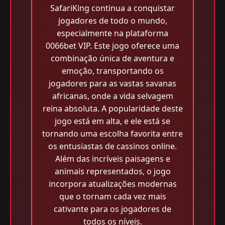
SafariKing continua a conquistar
jogadores de todo o mundo,
especialmente na plataforma
0066bet VIP. Este jogo oferece uma
combinação única de aventura e
emoção, transportando os
jogadores para as vastas savanas
africanas, onde a vida selvagem
reina absoluta. A popularidade deste
jogo está em alta, e ele está se
tornando uma escolha favorita entre
os entusiastas de cassinos online.
Além das incríveis paisagens e
animais representados, o jogo
incorpora atualizações modernas
que o tornam cada vez mais
cativante para os jogadores de
todos os níveis.