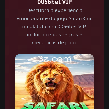
0066bet VIP
Descubra a experiência
emocionante do jogo SafariKing
na plataforma 0066bet VIP,
incluindo suas regras e
mecânicas de jogo.