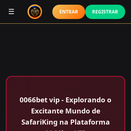
☰
ENTRAR
REGISTRAR
0066bet vip - Explorando o
Excitante Mundo de
SafariKing na Plataforma