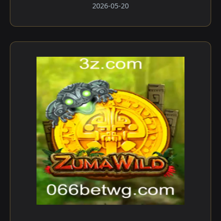
2026-05-20