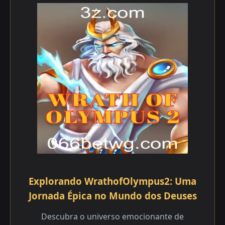
Explorando WrathofOlympus2: Uma
Jornada Épica no Mundo dos Deuses
Descubra o universo emocionante de