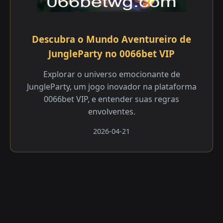
Descubra o Mundo Aventureiro de
JungleParty no 0066bet VIP
Explorar o universo emocionante de
JungleParty, um jogo inovador na plataforma
0066bet VIP, e entender suas regras
envolventes.
2026-04-21