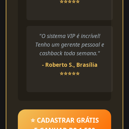
⭐⭐⭐⭐⭐
"O sistema VIP é incrível!
Tenho um gerente pessoal e
cashback toda semana."
- Roberto S., Brasília
⭐⭐⭐⭐⭐
⭐ CADASTRAR GRÁTIS