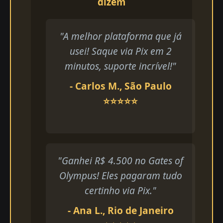
dizem
"A melhor plataforma que já
usei! Saque via Pix em 2
minutos, suporte incrível!"
- Carlos M., São Paulo
⭐⭐⭐⭐⭐
"Ganhei R$ 4.500 no Gates of
Olympus! Eles pagaram tudo
certinho via Pix."
- Ana L., Rio de Janeiro