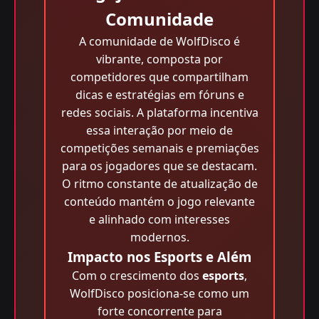
Comunidade
A comunidade de WolfDisco é
vibrante, composta por
competidores que compartilham
dicas e estratégias em fóruns e
redes sociais. A plataforma incentiva
essa interação por meio de
competições semanais e premiações
para os jogadores que se destacam.
O ritmo constante de atualização de
conteúdo mantém o jogo relevante
e alinhado com interesses
modernos.
Impacto nos Esports e Além
Com o crescimento dos
esports
,
WolfDisco posiciona-se como um
forte concorrente para