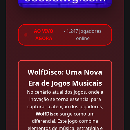
AO VIVO
- 1.247 jogadores
AGORA
online
WolfDisco: Uma Nova
Era de Jogos Musicais
No cenário atual dos jogos, onde a
inovação se torna essencial para
capturar a atenção dos jogadores,
WolfDisco
surge como um
diferencial. Este jogo combina
elementos de música, estratégia e